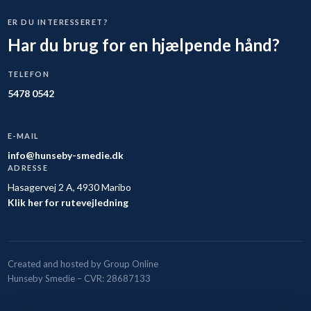
ER DU INTERESSERET?
Har du brug for en hjælpende hånd?
TELEFON
5478 0542
E-MAIL
info@hunseby-smedie.dk
ADRESSE
Hasagervej 2 A, 4930 Maribo
Klik her for rutevejledning
Created and hosted by Group Online
Hunseby Smedie – CVR: 28687133