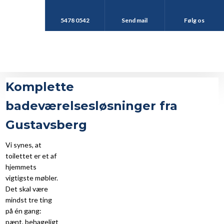
5478 0542
Send mail
Følg os
Komplette
badeværelsesløsninger fra
Gustavsberg
Vi synes, at
toilettet er et af
hjemmets
vigtigste møbler.
Det skal være
mindst tre ting
på én gang:
pænt, behageligt