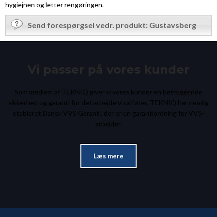
hygiejnen og letter rengøringen.
Send forespørgsel vedr. produkt: Gustavsberg
Vi passer på vores kunder
Som medlem af TEKNIQ giver vi vores kunder en betryggende
sikkerhed og garanti for det arbejde vi udfører. TEKNIQ har nemlig
etableret Dansk VVS Garanti, der er en garantiordning for VVS-
arbejder.​
Læs mere