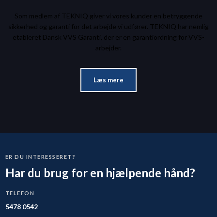
Som medlem af TEKNIQ giver vi vores kunder en betryggende
sikkerhed og garanti for det arbejde vi udfører. TEKNIQ har nemlig
etableret Dansk VVS Garanti, der er en garantiordning for VVS-
arbejder.​
Læs mere
ER DU INTERESSERET?
Har du brug for en hjælpende hånd?
TELEFON
5478 0542