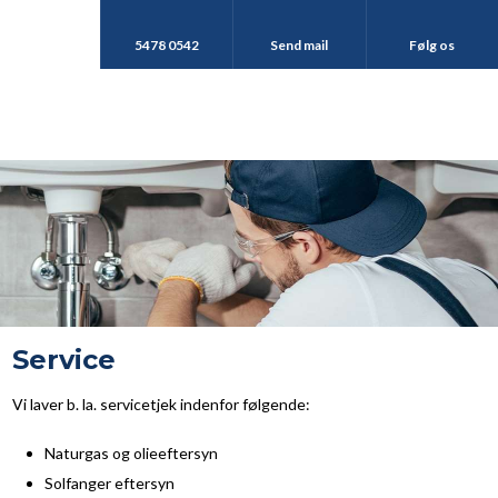
5478 0542
Send mail
Følg os
​Service
​Vi laver b. la. servicetjek indenfor følgende:
Naturgas og olieeftersyn
Solfanger eftersyn