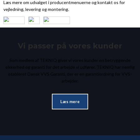
Læs mere om udvalget i producentmenuerne og kontakt os for
vejledning, levering og montering.
Vi passer på vores kunder
Som medlem af TEKNIQ giver vi vores kunder en betryggende
sikkerhed og garanti for det arbejde vi udfører. TEKNIQ har nemlig
etableret Dansk VVS Garanti, der er en garantiordning for VVS-
arbejder.​
Læs mere