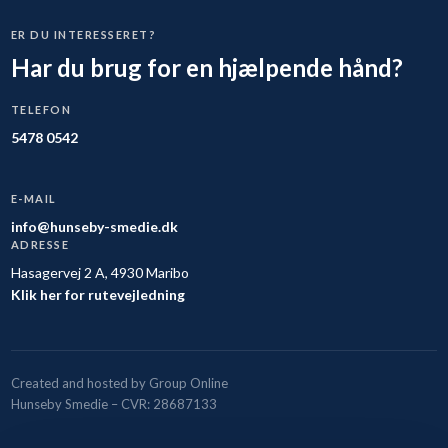
ER DU INTERESSERET?
Har du brug for en hjælpende hånd?
TELEFON
5478 0542
E-MAIL
info@hunseby-smedie.dk
ADRESSE
Hasagervej 2 A, 4930 Maribo
Klik her for rutevejledning
Created and hosted by Group Online
Hunseby Smedie – CVR: 28687133