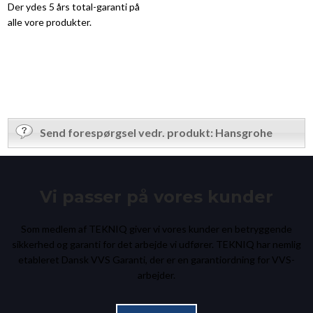
Der ydes 5 års total-garanti på
alle vore produkter.
Send forespørgsel vedr. produkt: Hansgrohe
Vi passer på vores kunder
Som medlem af TEKNIQ giver vi vores kunder en betryggende
sikkerhed og garanti for det arbejde vi udfører. TEKNIQ har nemlig
etableret Dansk VVS Garanti, der er en garantiordning for VVS-
arbejder.​