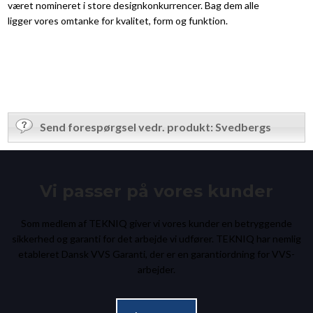
været nomineret i store designkonkurrencer. Bag dem alle
ligger vores omtanke for kvalitet, form og funktion.
Send forespørgsel vedr. produkt: Svedbergs
Vi passer på vores kunder
Som medlem af TEKNIQ giver vi vores kunder en betryggende
sikkerhed og garanti for det arbejde vi udfører. TEKNIQ har nemlig
etableret Dansk VVS Garanti, der er en garantiordning for VVS-
arbejder.​