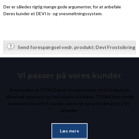
Der er således rigtig mange gode argumenter, for at anbefale
Deres kunder et DEVI is- og snesmeltningssystem.
Send forespørgsel vedr. produkt: Devi Frostsikring
Vi passer på vores kunder
Som medlem af TEKNIQ giver vi vores kunder en betryggende
sikkerhed og garanti for det arbejde vi udfører. TEKNIQ har nemlig
etableret Dansk VVS Garanti, der er en garantiordning for VVS-
arbejder.​
Læs mere