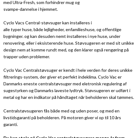
med Ultra-Fresh, som forhindrer mug og
svampe-dannelse i hjemmet.
Cyclo Vacs Central-støvsuger kan installeres i
alle typer huse, både lejligheder, enfamilieshuse, og offentlige
bygninger. og kan desuden nemt installeres i nye huse, under
renovering, eller i eksisterende huse. Støvsugeren er med sit unikke
design nem at komme rundt med, og den klarer også rengøring på
trapper uden problemer.
Cyclo Vac Centralstøvsuger er kendt i hele verden for deres unikke
filtrerings-system, der giver et perfekt indeklima. Cyclo Vac er
Danmarks eneste centralstøvsuger med eletronisk regulering af
sugestyrken og Danmarks laveste lydtryk. Støvsugeren er udført i
metal og har en indikator på håndtaget når beholderen skal tømmes.
Centralstøvsugeren fås både med og uden poser, og med en
livstidsgaranti på beholderen. På motoren giver vi op til 10 års
garanti.
Du kan stole på Cyclo Vac centralstøvsugere mange år frem.