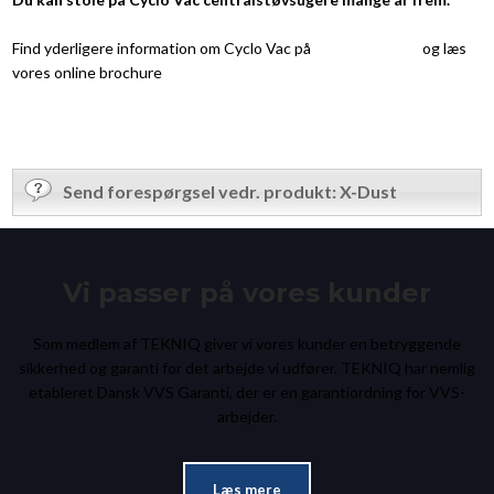
Find yderligere information om Cyclo Vac på
www.x-dust.dk
og læs
vores online brochure
her »
Send forespørgsel vedr. produkt: X-Dust
Vi passer på vores kunder
Som medlem af TEKNIQ giver vi vores kunder en betryggende
sikkerhed og garanti for det arbejde vi udfører. TEKNIQ har nemlig
etableret Dansk VVS Garanti, der er en garantiordning for VVS-
arbejder.​
Læs mere