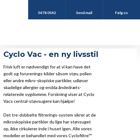
5478 0542
Send mail
Følg os
Cyclo Vac - en ny livsstil
Frisk luft er nødvendigt for at vi kan have det
godt og forurenings-kilder såsom støv, pollen
eller andre mikro-skopiske partikler, udløser
skadelige allergier og endda åndedræts-
relaterede sygdomme. Forskning viser at Cyclo
Vacs central-støvsugere kan hjælpe!
Det tre-dobbelte filtrerings-system sikrer at de
mikroskopiske partikler du lige har støvsuget
op, ikke cirkulerer inde i huset igen. Alle vores
modeller er behandlet med vores Cyclofiltre™