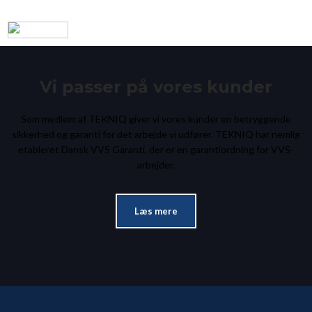
Vi passer på vores kunder
Som medlem af TEKNIQ giver vi vores kunder en betryggende
sikkerhed og garanti for det arbejde vi udfører. TEKNIQ har nemlig
etableret Dansk VVS Garanti, der er en garantiordning for VVS-
arbejder.​
Læs mere