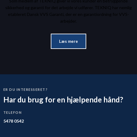
Som medlem af TEKNIQ giver vi vores kunder en betryggende
sikkerhed og garanti for det arbejde vi udfører. TEKNIQ har nemlig
etableret Dansk VVS Garanti, der er en garantiordning for VVS-
arbejder.​
Læs mere
ER DU INTERESSERET?
Har du brug for en hjælpende hånd?
TELEFON
5478 0542