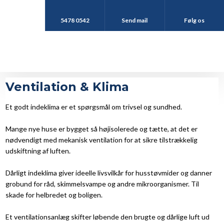
5478 0542
Send mail
Følg os
Ventilation & Klima
Et godt indeklima er et spørgsmål om trivsel og sundhed.
Mange nye huse er bygget så højisolerede og tætte, at det er
nødvendigt med mekanisk ventilation for at sikre tilstrækkelig
udskiftning af luften.
Dårligt indeklima giver ideelle livsvilkår for husstøvmider og danner
grobund for råd, skimmelsvampe og andre mikroorganismer. Til
skade for helbredet og boligen.
Et ventilationsanlæg skifter løbende den brugte og dårlige luft ud