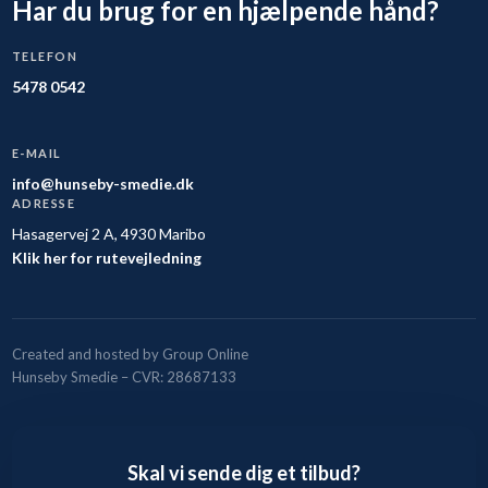
Har du brug for en hjælpende hånd?
TELEFON
5478 0542
E-MAIL
info@hunseby-smedie.dk
ADRESSE
Hasagervej 2 A, 4930 Maribo
Klik her for rutevejledning
Created and hosted by Group Online
Hunseby Smedie – CVR: 28687133
Skal vi sende dig et tilbud?