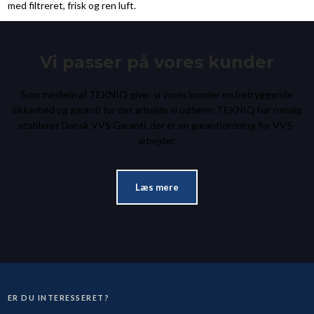
med filtreret, frisk og ren luft.
Vi passer på vores kunder
Som medlem af TEKNIQ giver vi vores kunder en betryggende
sikkerhed og garanti for det arbejde vi udfører. TEKNIQ har nemlig
etableret Dansk VVS Garanti, der er en garantiordning for VVS-
arbejder.​
Læs mere
ER DU INTERESSERET?